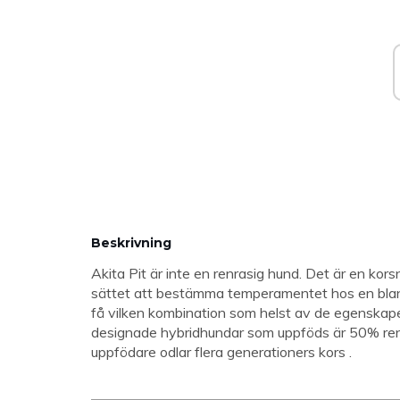
Beskrivning
Akita Pit är inte en renrasig hund. Det är en kors
sättet att bestämma temperamentet hos en blandra
få vilken kombination som helst av de egenskaper
designade hybridhundar som uppföds är 50% renra
uppfödare odlar flera generationers kors .