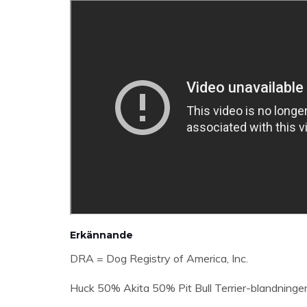
Erkännande
DRA = Dog Registry of America, Inc.
Huck 50% Akita 50% Pit Bull Terrier-blandningen