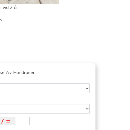
 vid 2 år
s
lse Av Hundraser