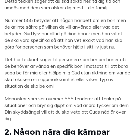
Detta tecken säger att du ska sakta ner, ta dig tid och
umgås med dem som älskar dig mest - din familj!
Nummer 555 betyder att någon har bett om en bön men
de är inte säkra på vilken de vill använda eller vad det
betyder. Gud lyssnar alltid på dina böner men han vill att
de ska vara specifika så att han vet exakt vad han ska
göra för personen som behöver hjälp i sitt liv just nu.
Det här tecknet säger till personen som ber om böner att
de behöver använda en specifik bön i motsats till att bara
säga be för mig eller hjälpa mig Gud utan riktning om var de
ska fokusera sin uppmärksamhet eller vilken typ av
situation de ska be om!
Människor som ser nummer 555 tenderar att tänka på
situationer och bryr sig djupt om vad andra tycker om dem.
Din skyddsängel vill att du ska veta att Guds nåd är över
dig.
2. Någon nära dig kämpar