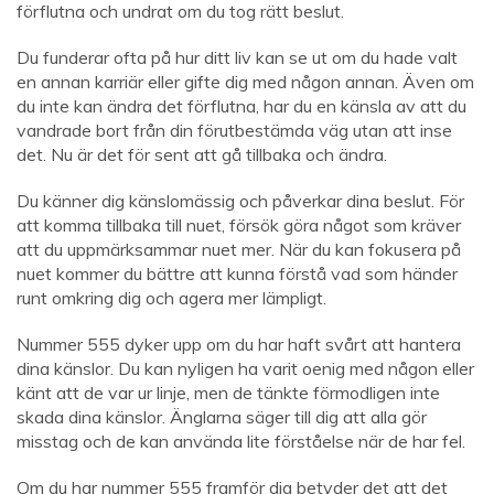
förflutna och undrat om du tog rätt beslut.
Du funderar ofta på hur ditt liv kan se ut om du hade valt
en annan karriär eller gifte dig med någon annan. Även om
du inte kan ändra det förflutna, har du en känsla av att du
vandrade bort från din förutbestämda väg utan att inse
det. Nu är det för sent att gå tillbaka och ändra.
Du känner dig känslomässig och påverkar dina beslut. För
att komma tillbaka till nuet, försök göra något som kräver
att du uppmärksammar nuet mer. När du kan fokusera på
nuet kommer du bättre att kunna förstå vad som händer
runt omkring dig och agera mer lämpligt.
Nummer 555 dyker upp om du har haft svårt att hantera
dina känslor. Du kan nyligen ha varit oenig med någon eller
känt att de var ur linje, men de tänkte förmodligen inte
skada dina känslor. Änglarna säger till dig att alla gör
misstag och de kan använda lite förståelse när de har fel.
Om du har nummer 555 framför dig betyder det att det