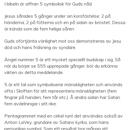
I bibeln är siffran 5 symbolisk för Guds nåd.
Jesus sårades 5 gånger under sin korsfästelse: 2 på
händerna, 2 på fötterna och en på sidan av bröstet. Dessa
är kända som de fem heliga såren.
Guds oförtjänta vänlighet mot oss demonstreras av Jesu
död och hans frälsning av syndare.
Ängel nummer 5 är ett mycket speciellt budskap i sig. Så
när du börjar se 555 upprepade gånger, bör du erkänna
vikten av detta meddelande.
5 är ett tal som symboliserar mänskligheten och används
ofta i Skriften för att representera mänskligheten (fem
fingrar på handen, fem tår etc.). Å andra sidan har Satan
fem avdelningar i sitt rike.
Pentagrammet med en cirkel runt det användes också av
Anton LaVey, grundare av Satans kyrka, som hans
personliga symbol. Som ett resultat tror många att