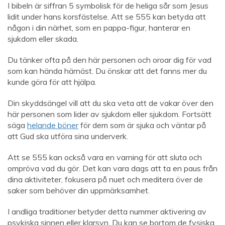
I bibeln är siffran 5 symbolisk för de heliga sår som Jesus
lidit under hans korsfästelse. Att se 555 kan betyda att
någon i din närhet, som en pappa-figur, hanterar en
sjukdom eller skada.
Du tänker ofta på den här personen och oroar dig för vad
som kan hända härnäst. Du önskar att det fanns mer du
kunde göra för att hjälpa.
Din skyddsängel vill att du ska veta att de vakar över den
här personen som lider av sjukdom eller sjukdom. Fortsätt
säga
helande böner
för dem som är sjuka och väntar på
att Gud ska utföra sina underverk.
Att se 555 kan också vara en varning för att sluta och
ompröva vad du gör. Det kan vara dags att ta en paus från
dina aktiviteter, fokusera på nuet och meditera över de
saker som behöver din uppmärksamhet.
I andliga traditioner betyder detta nummer aktivering av
psykiska sinnen eller klarsyn. Du kan se bortom de fysiska