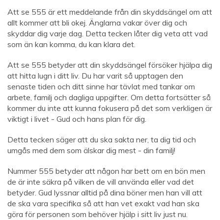
Att se 555 är ett meddelande från din skyddsängel om att
allt kommer att bli okej. Änglarna vakar över dig och
skyddar dig varje dag. Detta tecken låter dig veta att vad
som än kan komma, du kan klara det.
Att se 555 betyder att din skyddsängel försöker hjälpa dig
att hitta lugn i ditt liv. Du har varit så upptagen den
senaste tiden och ditt sinne har tävlat med tankar om
arbete, familj och dagliga uppgifter. Om detta fortsätter så
kommer du inte att kunna fokusera på det som verkligen är
viktigt i livet - Gud och hans plan för dig.
Detta tecken säger att du ska sakta ner, ta dig tid och
umgås med dem som älskar dig mest - din familj!
Nummer 555 betyder att någon har bett om en bön men
de är inte säkra på vilken de vill använda eller vad det
betyder. Gud lyssnar alltid på dina böner men han vill att
de ska vara specifika så att han vet exakt vad han ska
göra för personen som behöver hjälp i sitt liv just nu.