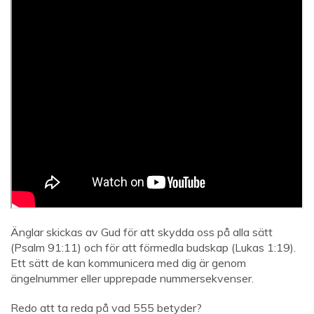
Änglar skickas av Gud för att skydda oss på alla sätt
(Psalm 91:11) och för att förmedla budskap (Lukas 1:19).
Ett sätt de kan kommunicera med dig är genom
ängelnummer eller upprepade nummersekvenser.
Redo att ta reda på vad 555 betyder?