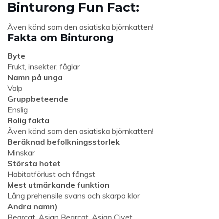
Binturong Fun Fact:
Även känd som den asiatiska björnkatten!
Fakta om Binturong
Byte
Frukt, insekter, fåglar
Namn på unga
Valp
Gruppbeteende
Enslig
Rolig fakta
Även känd som den asiatiska björnkatten!
Beräknad befolkningsstorlek
Minskar
Största hotet
Habitatförlust och fångst
Mest utmärkande funktion
Lång prehensile svans och skarpa klor
Andra namn)
Bearcat, Asian Bearcat, Asian Civet