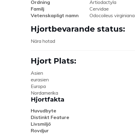
Ordning
Artiodactyla
Familj
Cervidae
Vetenskapligt namn
Odocoileus virginiana
Hjortbevarande status:
Nära hotad
Hjort Plats:
Asien
eurasien
Europa
Nordamerika
Hjortfakta
Huvudbyte
Distinkt Feature
Livsmiljö
Rovdjur