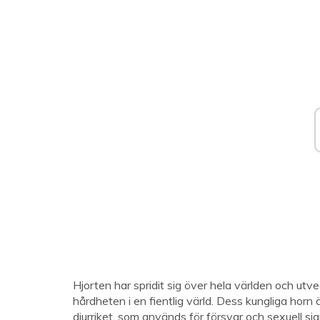
Hjorten har spridit sig över hela världen och ut
hårdheten i en fientlig värld. Dess kungliga ho
djurriket, som används för försvar och sexuell si