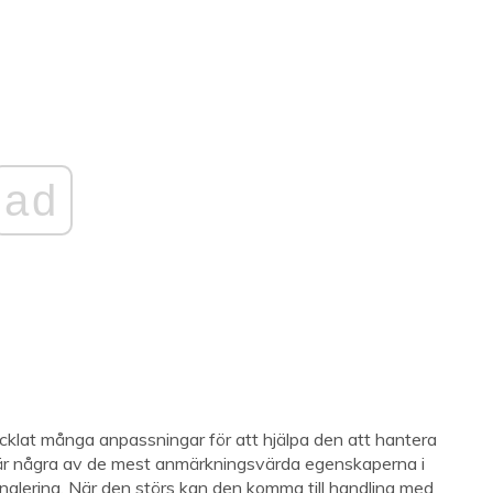
ad
vecklat många anpassningar för att hjälpa den att hantera
rn är några av de mest anmärkningsvärda egenskaperna i
gnalering. När den störs kan den komma till handling med