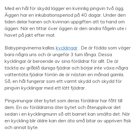
Med en hål för skydd lägger en kvinnlig pingvin två ägg.
Äggen har en inkubationsperiod på 40 dagar. Under den
tiden delar hanen och kvinnan uppgiften att ta hand om
äggen. När en tittar över äggen är den andra fågeln ute i
havet på jakt efter mat.
Babypingvinerna kallas
kycklingar
. De är födda som väger
bara några uns och är ungefär 3 tum långa. Dessa
kycklingar är beroende av sina föräldrar för allt. De är
täckta av gråblå duniga fjädrar och börjar inte växa några
vattentäta fjädrar förrän de är nästan en månad gamla.
Så, en hål fungerar som ett varmt skydd och skydd för
pingvin kycklingar med ett lätt fjädrar.
Pingvinungar äter bytet som deras föräldrar har fått till
dem. En av föräldrarna äter bytet och återupplivar det
sedan i en kycklingmunn så att barnet kan smälta det. När
en kyckling blir äldre kan den äta små bitar av uppriven fisk
och annat byte.