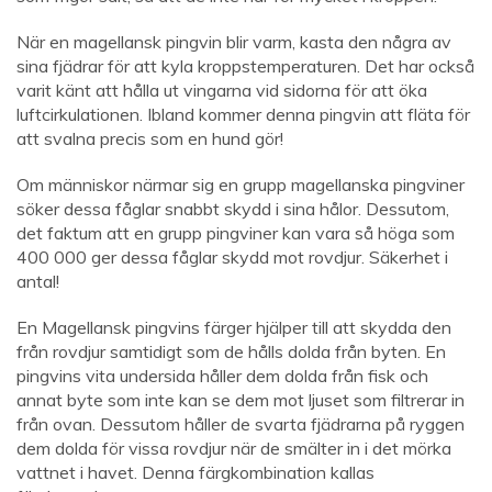
När en magellansk pingvin blir varm, kasta den några av
sina fjädrar för att kyla kroppstemperaturen. Det har också
varit känt att hålla ut vingarna vid sidorna för att öka
luftcirkulationen. Ibland kommer denna pingvin att fläta för
att svalna precis som en hund gör!
Om människor närmar sig en grupp magellanska pingviner
söker dessa fåglar snabbt skydd i sina hålor. Dessutom,
det faktum att en grupp pingviner kan vara så höga som
400 000 ger dessa fåglar skydd mot rovdjur. Säkerhet i
antal!
En Magellansk pingvins färger hjälper till att skydda den
från rovdjur samtidigt som de hålls dolda från byten. En
pingvins vita undersida håller dem dolda från fisk och
annat byte som inte kan se dem mot ljuset som filtrerar in
från ovan. Dessutom håller de svarta fjädrarna på ryggen
dem dolda för vissa rovdjur när de smälter in i det mörka
vattnet i havet. Denna färgkombination kallas