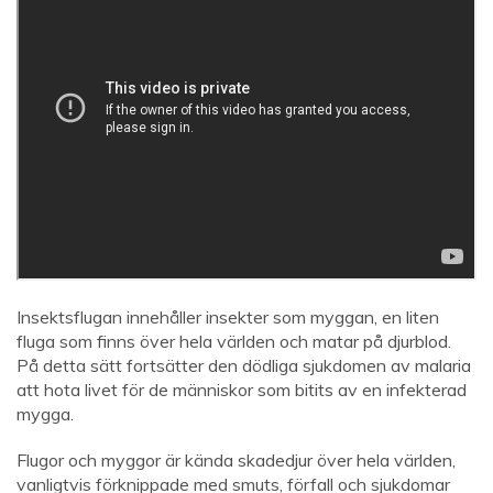
Insektsflugan innehåller insekter som myggan, en liten
fluga som finns över hela världen och matar på djurblod.
På detta sätt fortsätter den dödliga sjukdomen av malaria
att hota livet för de människor som bitits av en infekterad
mygga.
Flugor och myggor är kända skadedjur över hela världen,
vanligtvis förknippade med smuts, förfall och sjukdomar