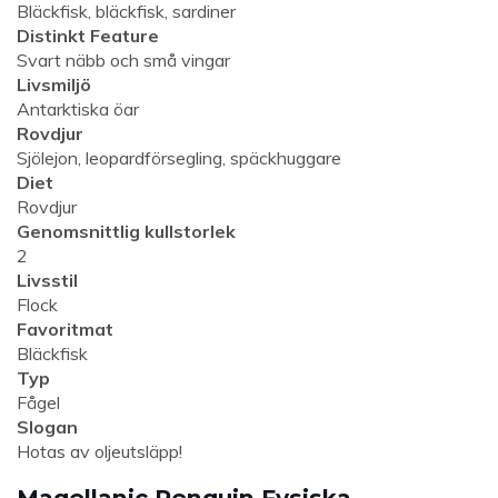
Bläckfisk, bläckfisk, sardiner
Distinkt Feature
Svart näbb och små vingar
Livsmiljö
Antarktiska öar
Rovdjur
Sjölejon, leopardförsegling, späckhuggare
Diet
Rovdjur
Genomsnittlig kullstorlek
2
Livsstil
Flock
Favoritmat
Bläckfisk
Typ
Fågel
Slogan
Hotas av oljeutsläpp!
Magellanic Penguin Fysiska