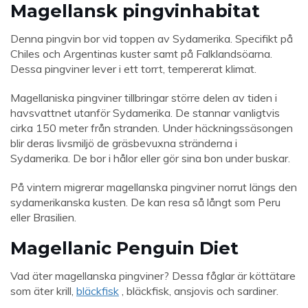
Magellansk pingvinhabitat
Denna pingvin bor vid toppen av Sydamerika. Specifikt på
Chiles och Argentinas kuster samt på Falklandsöarna.
Dessa pingviner lever i ett torrt, tempererat klimat.
Magellaniska pingviner tillbringar större delen av tiden i
havsvattnet utanför Sydamerika. De stannar vanligtvis
cirka 150 meter från stranden. Under häckningssäsongen
blir deras livsmiljö de gräsbevuxna stränderna i
Sydamerika. De bor i hålor eller gör sina bon under buskar.
På vintern migrerar magellanska pingviner norrut längs den
sydamerikanska kusten. De kan resa så långt som Peru
eller Brasilien.
Magellanic Penguin Diet
Vad äter magellanska pingviner? Dessa fåglar är köttätare
som äter krill,
bläckfisk
, bläckfisk, ansjovis och sardiner.