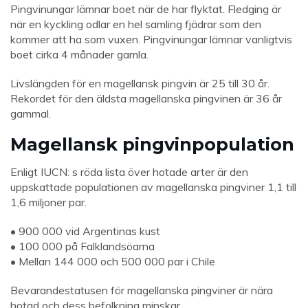
Pingvinungar lämnar boet när de har flyktat. Fledging är
när en kyckling odlar en hel samling fjädrar som den
kommer att ha som vuxen. Pingvinungar lämnar vanligtvis
boet cirka 4 månader gamla.
Livslängden för en magellansk pingvin är 25 till 30 år.
Rekordet för den äldsta magellanska pingvinen är 36 år
gammal.
Magellansk pingvinpopulation
Enligt IUCN: s röda lista över hotade arter är den
uppskattade populationen av magellanska pingviner 1,1 till
1,6 miljoner par.
• 900 000 vid Argentinas kust
• 100 000 på Falklandsöarna
• Mellan 144 000 och 500 000 par i Chile
Bevarandestatusen för magellanska pingviner är nära
hotad och dess befolkning minskar.