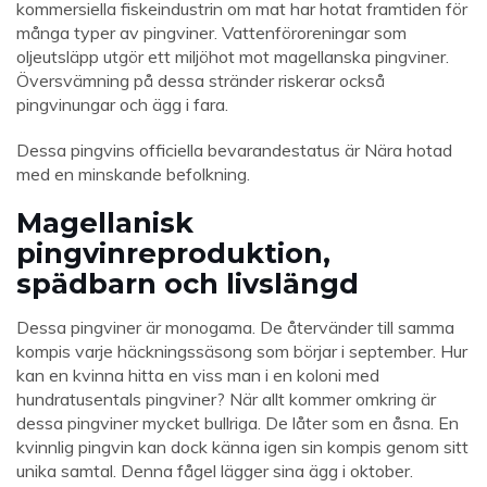
kommersiella fiskeindustrin om mat har hotat framtiden för
många typer av pingviner. Vattenföroreningar som
oljeutsläpp utgör ett miljöhot mot magellanska pingviner.
Översvämning på dessa stränder riskerar också
pingvinungar och ägg i fara.
Dessa pingvins officiella bevarandestatus är Nära hotad
med en minskande befolkning.
Magellanisk
pingvinreproduktion,
spädbarn och livslängd
Dessa pingviner är monogama. De återvänder till samma
kompis varje häckningssäsong som börjar i september. Hur
kan en kvinna hitta en viss man i en koloni med
hundratusentals pingviner? När allt kommer omkring är
dessa pingviner mycket bullriga. De låter som en åsna. En
kvinnlig pingvin kan dock känna igen sin kompis genom sitt
unika samtal. Denna fågel lägger sina ägg i oktober.