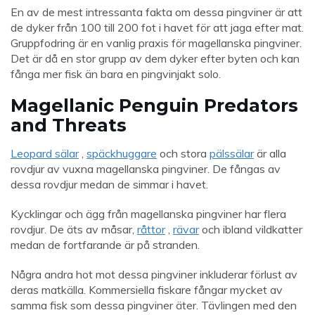
En av de mest intressanta fakta om dessa pingviner är att
de dyker från 100 till 200 fot i havet för att jaga efter mat.
Gruppfodring är en vanlig praxis för magellanska pingviner.
Det är då en stor grupp av dem dyker efter byten och kan
fånga mer fisk än bara en pingvinjakt solo.
Magellanic Penguin Predators
and Threats
Leopard sälar
,
späckhuggare
och stora
pälssälar
är alla
rovdjur av vuxna magellanska pingviner. De fångas av
dessa rovdjur medan de simmar i havet.
Kycklingar och ägg från magellanska pingviner har flera
rovdjur. De äts av måsar,
råttor
,
rävar
och ibland vildkatter
medan de fortfarande är på stranden.
Några andra hot mot dessa pingviner inkluderar förlust av
deras matkälla. Kommersiella fiskare fångar mycket av
samma fisk som dessa pingviner äter. Tävlingen med den