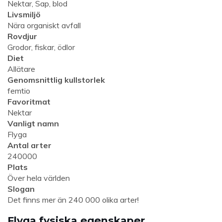
Nektar, Sap, blod
Livsmiljö
Nära organiskt avfall
Rovdjur
Grodor, fiskar, ödlor
Diet
Allätare
Genomsnittlig kullstorlek
femtio
Favoritmat
Nektar
Vanligt namn
Flyga
Antal arter
240000
Plats
Över hela världen
Slogan
Det finns mer än 240 000 olika arter!
Flyga fysiska egenskaper