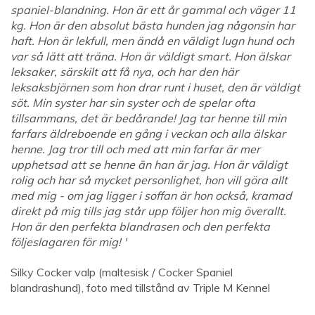
spaniel-blandning. Hon är ett år gammal och väger 11
kg. Hon är den absolut bästa hunden jag någonsin har
haft. Hon är lekfull, men ändå en väldigt lugn hund och
var så lätt att träna. Hon är väldigt smart. Hon älskar
leksaker, särskilt att få nya, och har den här
leksaksbjörnen som hon drar runt i huset, den är väldigt
söt. Min syster har sin syster och de spelar ofta
tillsammans, det är bedårande! Jag tar henne till min
farfars äldreboende en gång i veckan och alla älskar
henne. Jag tror till och med att min farfar är mer
upphetsad att se henne än han är jag. Hon är väldigt
rolig och har så mycket personlighet, hon vill göra allt
med mig - om jag ligger i soffan är hon också, kramad
direkt på mig tills jag står upp följer hon mig överallt.
Hon är den perfekta blandrasen och den perfekta
följeslagaren för mig! '
Silky Cocker valp (maltesisk / Cocker Spaniel
blandrashund), foto med tillstånd av Triple M Kennel