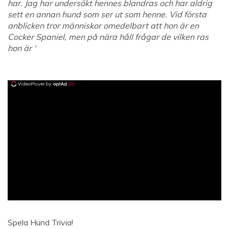
har. Jag har undersökt hennes blandras och har aldrig
sett en annan hund som ser ut som henne. Vid första
anblicken tror människor omedelbart att hon är en
Cocker Spaniel, men på nära håll frågar de vilken ras
hon är '
ad
Spela Hund Trivia!